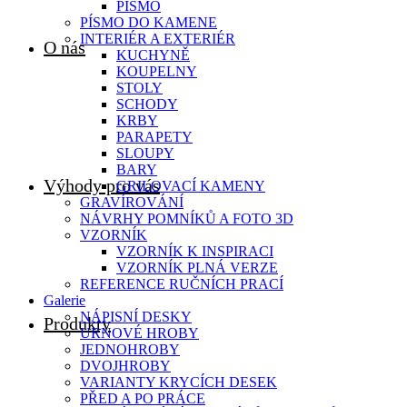
PÍSMO
PÍSMO DO KAMENE
INTERIÉR A EXTERIÉR
O nás
KUCHYNĚ
KOUPELNY
STOLY
SCHODY
KRBY
PARAPETY
SLOUPY
BARY
Výhody pro vás
GRILOVACÍ KAMENY
GRAVÍROVÁNÍ
NÁVRHY POMNÍKŮ A FOTO 3D
VZORNÍK
VZORNÍK K INSPIRACI
VZORNÍK PLNÁ VERZE
REFERENCE RUČNÍCH PRACÍ
Galerie
NÁPISNÍ DESKY
Produkty
URNOVÉ HROBY
JEDNOHROBY
DVOJHROBY
VARIANTY KRYCÍCH DESEK
PŘED A PO PRÁCE