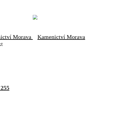
kt
 255