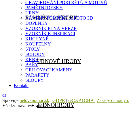
GRAVÍROVÁNÍ PORTRÉTŮ A MOTIVŮ
PAMĚTNÍ DESKY
URNY
POMNÍKY A HROBY
NÁVRHY POMNÍKŮ A FOTO 3D
DOPLŇKY
VZORNÍK PLNÁ VERZE
VZORNÍK K INSPIRACI
KUCHYNĚ
KOUPELNY
STOLY
SCHODY
KRBY
URNOVÉ HROBY
BARY
GRILOVACÍ KAMENY
PARAPETY
SLOUPY
Kontakt
cs
Spravuje
netovapomoc.sk
|
GDPR
|
reCAPTCHA
|
Zásady ochrany 
JEDNOHROBY
Všetky práva vyhradené.