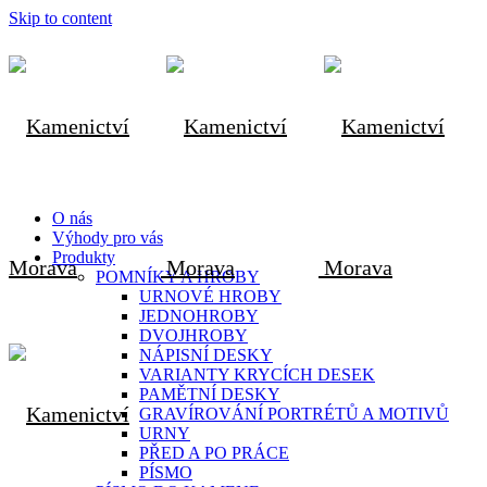
Skip to content
O nás
Výhody pro vás
Produkty
POMNÍKY A HROBY
URNOVÉ HROBY
JEDNOHROBY
DVOJHROBY
NÁPISNÍ DESKY
VARIANTY KRYCÍCH DESEK
PAMĚTNÍ DESKY
GRAVÍROVÁNÍ PORTRÉTŮ A MOTIVŮ
URNY
PŘED A PO PRÁCE
PÍSMO