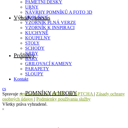
PAMĚTNÍ DESKY
URNY
NÁVRHY POMNÍKŮ A FOTO 3D
Výhody pro vás
DOPLŇKY
VZORNÍK PLNÁ VERZE
VZORNÍK K INSPIRACI
KUCHYNĚ
KOUPELNY
STOLY
SCHODY
KRBY
Produkty
BARY
GRILOVACÍ KAMENY
PARAPETY
SLOUPY
Kontakt
cs
POMNÍKY A HROBY
Spravuje
netovapomoc.sk
|
GDPR
|
reCAPTCHA
|
Zásady ochrany
osobných údajov
|
Podmienky používania služby
Všetky práva vyhradené.