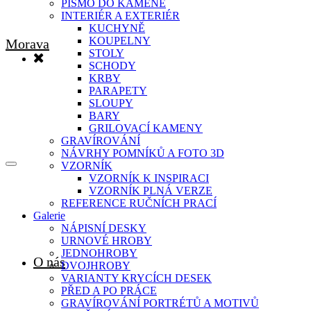
PÍSMO DO KAMENE
INTERIÉR A EXTERIÉR
KUCHYNĚ
KOUPELNY
STOLY
SCHODY
KRBY
PARAPETY
SLOUPY
BARY
GRILOVACÍ KAMENY
GRAVÍROVÁNÍ
NÁVRHY POMNÍKŮ A FOTO 3D
VZORNÍK
VZORNÍK K INSPIRACI
VZORNÍK PLNÁ VERZE
REFERENCE RUČNÍCH PRACÍ
Galerie
NÁPISNÍ DESKY
URNOVÉ HROBY
JEDNOHROBY
O nás
DVOJHROBY
VARIANTY KRYCÍCH DESEK
PŘED A PO PRÁCE
GRAVÍROVÁNÍ PORTRÉTŮ A MOTIVŮ